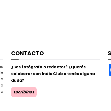
CONTACTO
es
¿Sos fotógrafo o redactor? ¿Querés
la
colaborar con Indie Club o tenés alguna
 a
duda?
ca
ta
Escribinos