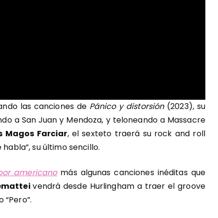
cando las canciones de
Pánico y distorsión
(2023), su
egando a San Juan y Mendoza, y teloneando a Massacre
os Magos Farciar
, el sexteto traerá su rock and roll
habla”, su último sencillo.
por americano
más algunas canciones inéditas que
emattei
vendrá desde Hurlingham a traer el groove
 “Pero”.