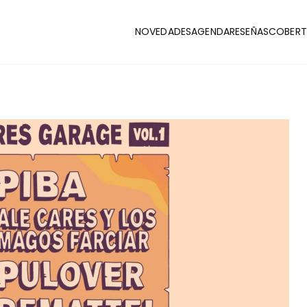
NOVEDADES
AGENDA
RESEÑAS
COBERT
CLUB
stas y coberturas de la escena indie