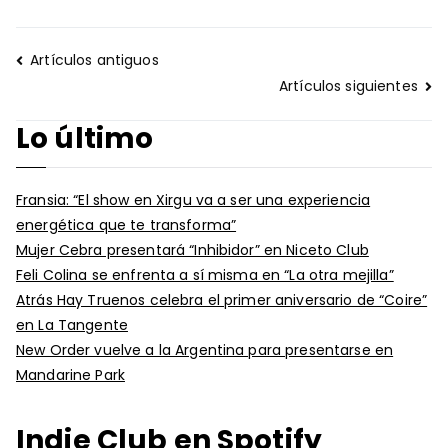
Navegación
Artículos antiguos
de
Artículos siguientes
entradas
Lo último
Fransia: “El show en Xirgu va a ser una experiencia
energética que te transforma”
Mujer Cebra presentará “Inhibidor” en Niceto Club
Feli Colina se enfrenta a sí misma en “La otra mejilla”
Atrás Hay Truenos celebra el primer aniversario de “Coire”
en La Tangente
New Order vuelve a la Argentina para presentarse en
Mandarine Park
Indie Club en Spotify