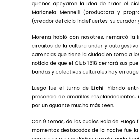
quienes apoyaron la idea de traer el cic
Marianela Mennelli (productora y prog
(creador del ciclo IndieFuertes, su curador 
Morena habló con nosotres, remarcó la i
circuitos de la cultura under y autogestiv
carencias que tiene la ciudad en torno a lo
noticia de que el Club 1518 cerrará sus pue
bandas y colectivos culturales hoy en auge
Luego fue el turno de
Lichi
, híbrido ent
presencia de amarillos resplandecientes
por un aguante mucho más teen.
Con 9 temas, de los cuales Bola de Fuego 
momentos destacados de la noche fue la 
con inicios muy melódico y explotando hacia 