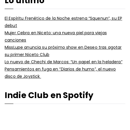
Lo último
El Espíritu Frenético de la Noche estrena “Squenun”, su EP
debut
Mujer Cebra en Niceto: una nueva piel para viejas
canciones
MissLupe anuncia su próximo show en Deseo tras agotar
su primer Niceto Club
Lo nuevo de Chechi de Marcos: “Un papel en la heladera”
Pensamientos en fuga en “Diarios de humo”, el nuevo
disco de Joystick
Indie Club en Spotify