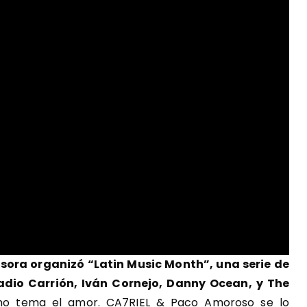
sora organizó “Latin Music Month”, una serie de
adio Carrión, Iván Cornejo, Danny Ocean, y The
mo tema el amor. CA7RIEL & Paco Amoroso se lo