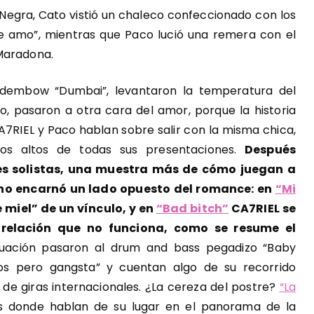
 Negra, Cato vistió un chaleco confeccionado con los
e amo”, mientras que Paco lució una remera con el
 Maradona.
 dembow “Dumbai”, levantaron la temperatura del
do, pasaron a otra cara del amor, porque la historia
 CA7RIEL y Paco hablan sobre salir con la misma chica,
os altos de todas sus presentaciones.
Después
s solistas, una muestra más de cómo juegan a
uno encarnó un lado opuesto del romance: en
“Mi
 miel” de un vínculo, y en
“Bad bitch”
CA7RIEL se
 relación que no funciona, como se resume el
uación pasaron al drum and bass pegadizo “Baby
os pero gangsta” y cuentan algo de su recorrido
e de giras internacionales. ¿La cereza del postre?
“La
es donde hablan de su lugar en el panorama de la