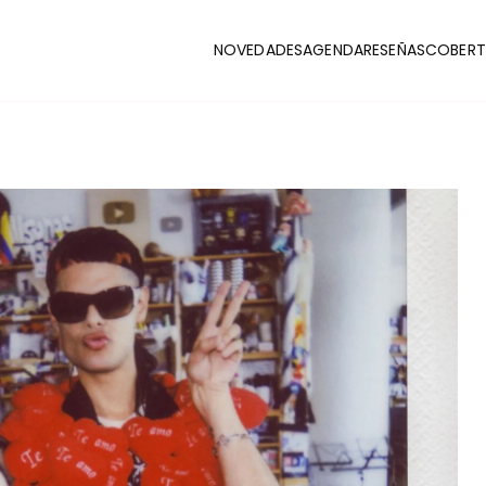
NOVEDADES
AGENDA
RESEÑAS
COBERT
CLUB
stas y coberturas de la escena indie