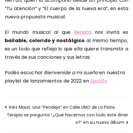
Herran, quien la acompañó desde un principio con
“Tu atención” y “El cuerpo de la nueva era”, en esta
nueva propuesta musical.
El mundo musical al que
Renata
nos invita es
bailable, colorido y nostálgico
al mismo tiempo,
es un todo que refleja lo que ella quiere transmitir a
través de sus canciones y sus letras.
Podés escuchar
Bienvenide a mi sueño
en nuestra
playlist de lanzamientos de 2022 en
Spotify
.
Navegación
Inés Mauri: una “Pendeja” en Calle UNO de La Plata
de
Terapia se pregunta “¿Qué hacemos con todo este diner
entradas
o?” en su nuevo álbum