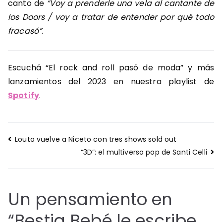
canto de
“Voy a prenderle una vela al cantante de
los Doors / voy a tratar de entender por qué todo
fracasó”
.
Escuchá “El rock and roll pasó de moda” y más
lanzamientos del 2023 en nuestra playlist de
Spotify
.
Navegación
Louta vuelve a Niceto con tres shows sold out
de
“3D”: el multiverso pop de Santi Celli
entradas
Un pensamiento en
“
Bestia Bebé le escribe