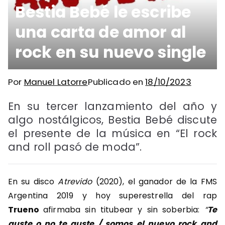
Bestia Bebé le escribe
una carta de amor al
rock en su nuevo single
Por
Manuel Latorre
Publicado en
18/10/2023
En su tercer lanzamiento del año y
algo nostálgicos, Bestia Bebé discute
el presente de la música en “El rock
and roll pasó de moda”.
En su disco
Atrevido
(2020), el ganador de la FMS
Argentina 2019 y hoy superestrella del rap
Trueno
afirmaba sin titubear y sin soberbia:
“
Te
guste o no te guste / somos el nuevo rock and