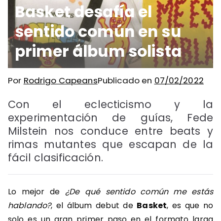
Basket desafía el
sentido común en su
primer álbum solista
Por
Rodrigo Capeans
Publicado en
07/02/2022
Con el eclecticismo y la
experimentación de guías, Fede
Milstein nos conduce entre beats y
rimas mutantes que escapan de la
fácil clasificación.
Lo mejor de
¿De qué sentido común me estás
hablando?
, el álbum debut de
Basket
, es que no
solo es un gran primer paso en el formato larga