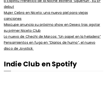
El Espíritu Frenético de la Noche estrena “Squenun”, su EP
debut
Mujer Cebra en Niceto: una nueva piel para viejas
canciones
MissLupe anuncia su próximo show en Deseo tras agotar
su primer Niceto Club
Lo nuevo de Chechi de Marcos: “Un papel en la heladera”
Pensamientos en fuga en “Diarios de humo”, el nuevo
disco de Joystick
Indie Club en Spotify