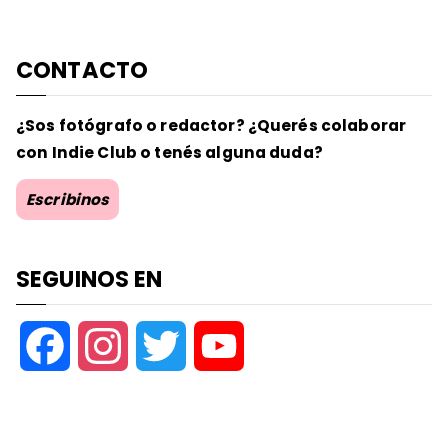
CONTACTO
¿Sos fotógrafo o redactor? ¿Querés colaborar
con Indie Club o tenés alguna duda?
Escribinos
SEGUINOS EN
F
I
T
Y
a
n
w
o
c
s
i
u