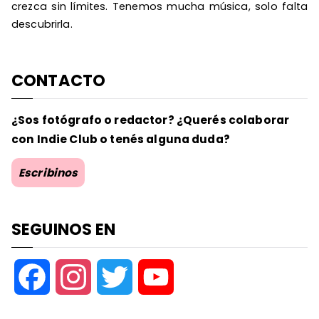
crezca sin límites. Tenemos mucha música, solo falta
descubrirla.
CONTACTO
¿Sos fotógrafo o redactor? ¿Querés colaborar
con Indie Club o tenés alguna duda?
Escribinos
SEGUINOS EN
F
I
T
Y
a
n
w
o