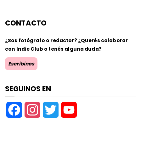
CONTACTO
¿Sos fotógrafo o redactor? ¿Querés colaborar
con Indie Club o tenés alguna duda?
Escribinos
SEGUINOS EN
F
I
T
Y
a
n
w
o