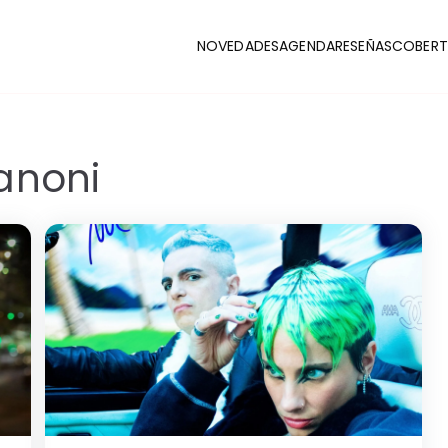
NOVEDADES
AGENDA
RESEÑAS
COBERT
CLUB
stas y coberturas de la escena indie
anoni