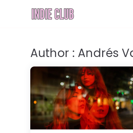
Saltar
al
INDIE 
Noticias, entrevi
contenido
Author :
Andrés V