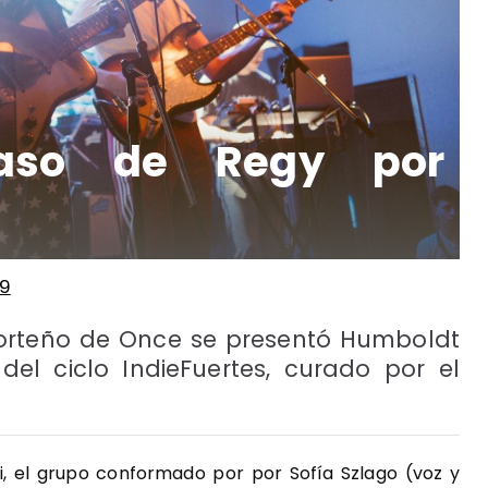
aso de Regy por
19
porteño de Once se presentó Humboldt
del ciclo IndieFuertes, curado por el
-fi, el grupo conformado por por Sofía Szlago (voz y