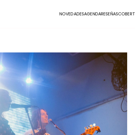
NOVEDADES
AGENDA
RESEÑAS
COBERT
CLUB
stas y coberturas de la escena indie