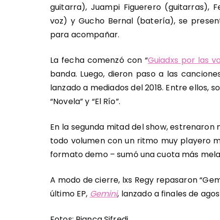
guitarra), Juampi Figuerero (guitarras), F
voz) y Gucho Bernal (batería), se presen
para acompañar.
La fecha comenzó con “
Guiadxs por las v
banda. Luego, dieron paso a las cancion
lanzado a mediados del 2018. Entre ellos, son
“Novela” y “El Río”.
En la segunda mitad del show, estrenaron
todo volumen con un ritmo muy playero mi
formato demo – sumó una cuota más melanc
A modo de cierre, lxs Regy repasaron “Gemi
último EP,
Gemini
, lanzado a finales de agos
Fotos: Bianca Sifredi