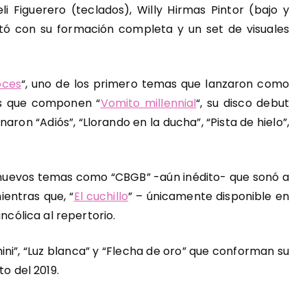
eli Figuerero (teclados), Willy Hirmas Pintor (bajo y
tó con su formación completa y un set de visuales
oces
“, uno de los primero temas que lanzaron como
es que componen “
Vomito millennial
“, su disco debut
aron “Adiós”, “Llorando en la ducha”, “Pista de hielo”,
 nuevos temas como “CBGB” -aún inédito- que sonó a
entras que, “
El cuchillo
” – únicamente disponible en
ólica al repertorio.
ni”, “Luz blanca” y “Flecha de oro” que conforman su
to del 2019.