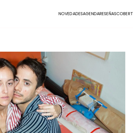
NOVEDADES
AGENDA
RESEÑAS
COBERT
CLUB
stas y coberturas de la escena indie