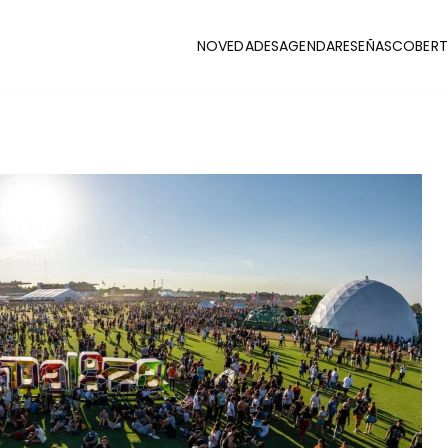
NOVEDADES
AGENDA
RESEÑAS
COBERT
CLUB
stas y coberturas de la escena indie