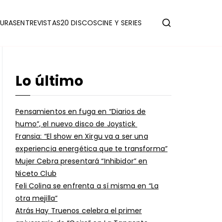
URAS
ENTREVISTAS
20 DISCOS
CINE Y SERIES
Lo último
Pensamientos en fuga en “Diarios de
humo”, el nuevo disco de Joystick
Fransia: “El show en Xirgu va a ser una
experiencia energética que te transforma”
Mujer Cebra presentará “Inhibidor” en
Niceto Club
Feli Colina se enfrenta a sí misma en “La
otra mejilla”
Atrás Hay Truenos celebra el primer