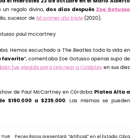
 el miércoles 23 de octubre en el Mario Alberto
 un regalo divino,
dos días después
Zoe Gotusso
dio, sucesor de
Mi primer día triste
(2020).
aba. Hemos escuchado a The Beatles toda la vida en
e favorito
”, comentaba Zoe Gotusso apenas supo de
bién fue elegida para telonear a Coldplay
en sus diez
 show de Paul McCartney en Córdoba:
Platea Alta a
de $190.000 a $235.000
. Las mismas se pueden
l nue
Peces Raros presentará “Artificial” en el Estadio Obra