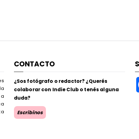
CONTACTO
es
¿Sos fotógrafo o redactor? ¿Querés
la
colaborar con Indie Club o tenés alguna
 a
duda?
ca
ta
Escribinos