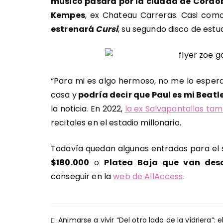
músico pasará por la ciudad de Córdoba
Kempes
, ex Chateau Carreras. Casi como
estrenará
Cursi
, su segundo disco de estu
“Para mi es algo hermoso, no me lo esper
casa y
podría decir que Paul es mi Beatl
la noticia. En 2022,
la ex Salvapantallas tam
recitales en el estadio millonario.
Todavía quedan algunas entradas para el
$180.000
o
Platea Baja que van des
conseguir en la
web de AllAccess
.
Navegación
Animarse a vivir “Del otro lado de la vidriera”: e