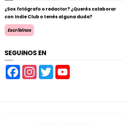
¿Sos fotógrafo o redactor? ¿Querés colaborar
con Indie Club o tenés alguna duda?
Escribinos
SEGUINOS EN
F
I
T
Y
a
n
w
o
c
s
i
u
Copyright © 2026
INDIE CLUB
. Powered by
e
t
t
T
Zakra
and
WordPress
.