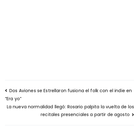
Navegación
Dos Aviones se Estrellaron fusiona el folk con el indie en
de
“Era yo”
entradas
La nueva normalidad llegó: Rosario palpita la vuelta de los
recitales presenciales a partir de agosto