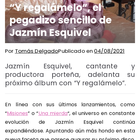
“Y regalámelo”, el
pegadizo sencillo de
Jazmín Esquivel
Por
Tomás Delgado
Publicado en
04/08/2021
Jazmín Esquivel, cantante y
productora porteña, adelanta su
próximo álbum con “Y regalámelo”.
En línea con sus últimos lanzamientos, como
“
Misiones
” o “
Una mierda
“, el universo en constante
evolución de Jazmín Esquivel continúa
expandiéndose. Apuntando aún más hondo en esta
nueva faceta que parece augurar su próximo disco,