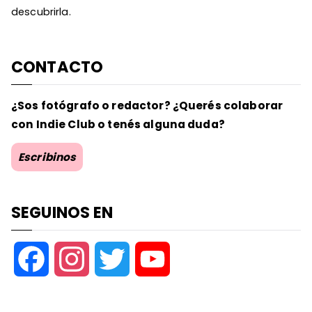
descubrirla.
CONTACTO
¿Sos fotógrafo o redactor? ¿Querés colaborar
con Indie Club o tenés alguna duda?
Escribinos
SEGUINOS EN
F
I
T
Y
a
n
w
o