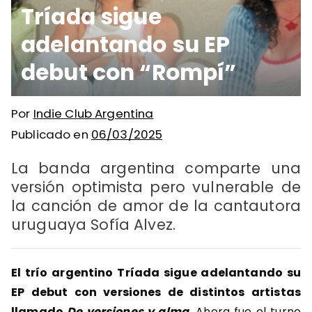
Tríada sigue
adelantando su EP
debut con “Rompí”
Por
Indie Club Argentina
Publicado en
06/03/2025
La banda argentina comparte una
versión optimista pero vulnerable de
la canción de amor de la cantautora
uruguaya Sofía Alvez.
El trío argentino Tríada sigue adelantando su
EP debut con versiones de distintos artistas
llamado
De versiones y alma
.
Ahora fue el turno