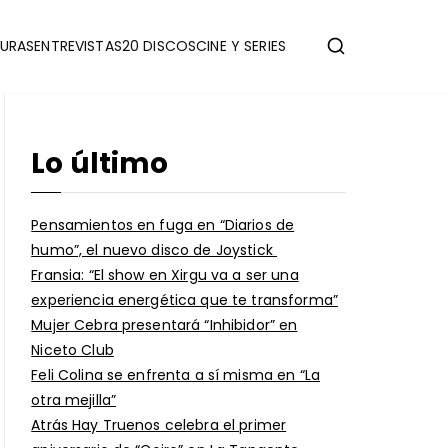
URAS
ENTREVISTAS
20 DISCOS
CINE Y SERIES
Lo último
Pensamientos en fuga en “Diarios de
humo”, el nuevo disco de Joystick
Fransia: “El show en Xirgu va a ser una
experiencia energética que te transforma”
Mujer Cebra presentará “Inhibidor” en
Niceto Club
Feli Colina se enfrenta a sí misma en “La
otra mejilla”
Atrás Hay Truenos celebra el primer