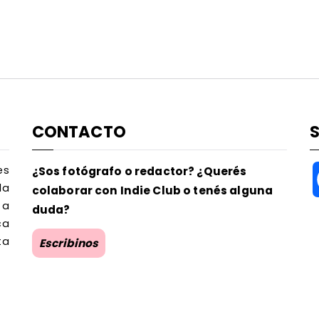
CONTACTO
es
¿Sos fotógrafo o redactor? ¿Querés
la
colaborar con Indie Club o tenés alguna
 a
duda?
ca
ta
Escribinos