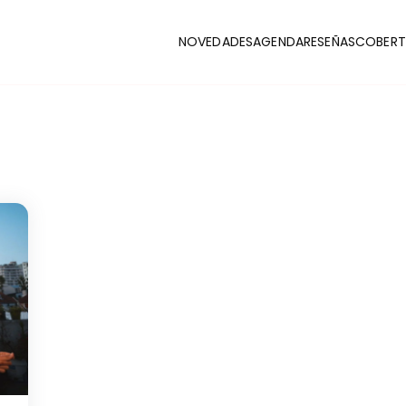
NOVEDADES
AGENDA
RESEÑAS
COBERT
CLUB
stas y coberturas de la escena indie