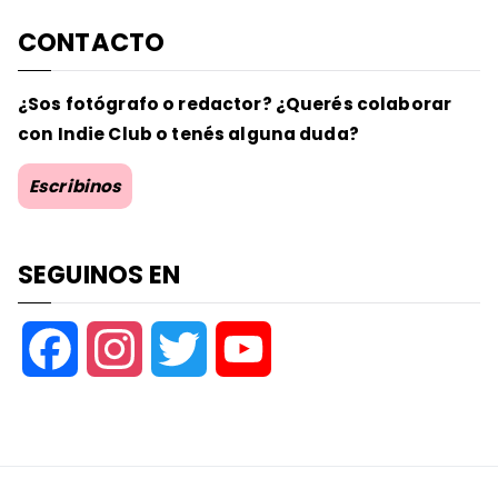
CONTACTO
¿Sos fotógrafo o redactor? ¿Querés colaborar
con Indie Club o tenés alguna duda?
Escribinos
SEGUINOS EN
F
I
T
Y
a
n
w
o
c
s
i
u