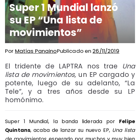
Super 1 Mundial lanzó
su EP “Una lista de
movimientos”
Por
Matías Panaino
Publicado en
26/11/2019
El tridente de LAPTRA nos trae
Una
lista de movimientos,
un EP cargado y
potente, luego de su adelanto, “La
Tele”, y a tres años desde su LP
homónimo.
Super 1 Mundial, la banda liderada por
Felipe
Quintans
, acaba de lanzar su nuevo EP,
Una lista
de movimientos,
esperado por muchos y muy bien