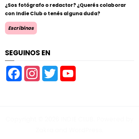
¿Sos fotógrafo o redactor? ¿Querés colaborar
con Indie Club o tenés alguna duda?
Escribinos
SEGUINOS EN
F
I
T
Y
a
n
w
o
c
s
i
u
Copyright © 2026
INDIE CLUB
. Powered by
e
t
t
T
Zakra
and
WordPress
.
b
a
t
u