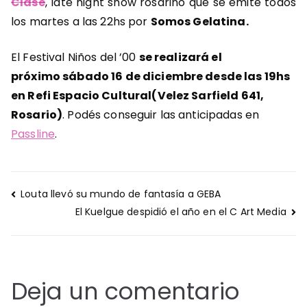
Clase
, late night show rosarino que se emite todos
los martes a las 22hs por
Somos Gelatina.
El Festival Niños del ’00
se realizará el
próximo sábado 16 de diciembre desde las 19hs
en Refi Espacio Cultural(Velez Sarfield 641,
Rosario)
. Podés conseguir las anticipadas en
Passline
.
Navegación
Louta llevó su mundo de fantasía a GEBA
de
El Kuelgue despidió el año en el C Art Media
entradas
Deja un comentario