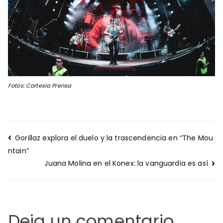
Fotos: Cortesía Prensa
Navegación
Gorillaz explora el duelo y la trascendencia en “The Mou
de
ntain”
entradas
Juana Molina en el Konex: la vanguardia es así
Deja un comentario