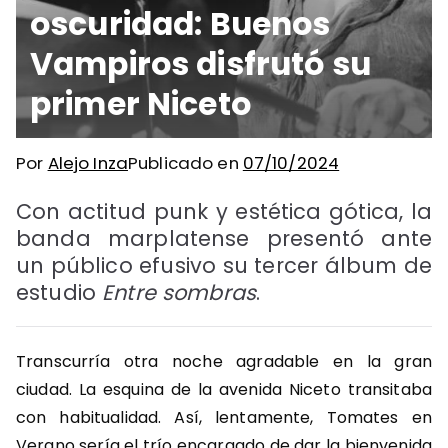
oscuridad: Buenos
Vampiros disfrutó su
primer Niceto
Por
Alejo Inza
Publicado en
07/10/2024
Con actitud punk y estética gótica, la
banda marplatense presentó ante
un público efusivo su tercer álbum de
estudio
Entre sombras
.
Transcurría otra noche agradable en la gran
ciudad. La esquina de la avenida Niceto transitaba
con habitualidad. Así, lentamente, Tomates en
Verano sería el trío encargado de dar la bienvenida