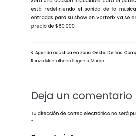
Será una ocasión inigualable para el públi
está redefiniendo el sonido de la música
entradas para su show en Vorterix ya se e
precio de $80.000.
Navegación
Agenda acústica en Zona Oeste: Delfina Cam
de
Renzo Montalbano llegan a Morón
entradas
Deja un comentario
Tu dirección de correo electrónico no será pu
*