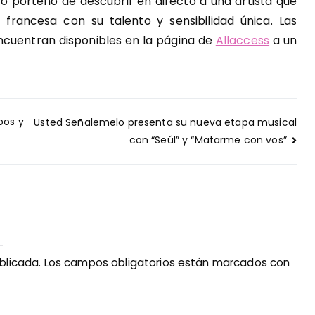
co porteño de descubrir en directo a una artista que
 francesa con su talento y sensibilidad única. Las
ncuentran disponibles en la página de
Allaccess
a un
pos y
Usted Señalemelo presenta su nueva etapa musical
con “Seúl” y “Matarme con vos”
blicada.
Los campos obligatorios están marcados con