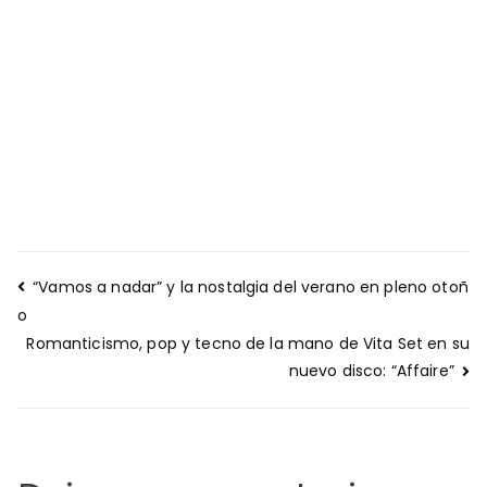
Navegación
“Vamos a nadar” y la nostalgia del verano en pleno otoñ
de
o
entradas
Romanticismo, pop y tecno de la mano de Vita Set en su
nuevo disco: “Affaire”