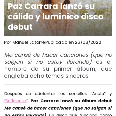
Paz Carrara lanzó su
cálido y lumínico disco
debut
Por
Manuel Latorre
Publicado en
26/08/2022
Me cansé de hacer canciones (que no
salgan si no estoy llorando)
es el
nombre de su primer álbum, que
engloba ocho temas sinceros.
Después de adelantar los sencillos “Ancla” y
“Suficiente”
,
Paz Carrara lanzó su álbum debut
Me cansé de hacer canciones (que no salgan si
no estoy llorando)
, un disco que funciona como