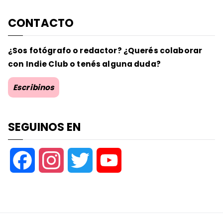
CONTACTO
¿Sos fotógrafo o redactor? ¿Querés colaborar
con Indie Club o tenés alguna duda?
Escribinos
SEGUINOS EN
F
I
T
Y
a
n
w
o
c
s
i
u