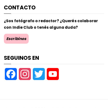
CONTACTO
¿Sos fotógrafo o redactor? ¿Querés colaborar
con Indie Club o tenés alguna duda?
Escribinos
SEGUINOS EN
F
I
T
Y
a
n
w
o
c
s
i
u