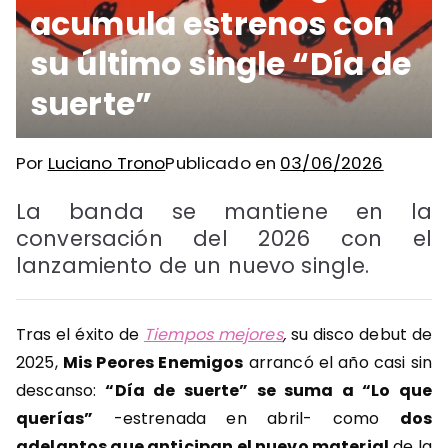
acumula estrenos con
su último single “Día de
suerte”
Por
Luciano Trono
Publicado en
03/06/2026
La banda se mantiene en la
conversación del 2026 con el
lanzamiento de un nuevo single.
Tras el éxito de
Tiempos mejores
,
su disco debut de
2025,
Mis Peores Enemigos
arrancó el año casi sin
descanso:
“Día de suerte” se suma a “Lo que
querías”
-estrenada en abril- como
dos
adelantos que anticipan el nuevo material
de la