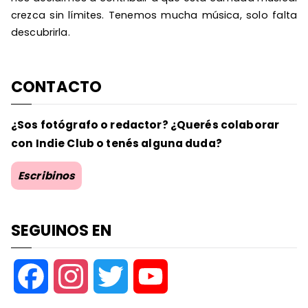
crezca sin límites. Tenemos mucha música, solo falta
descubrirla.
CONTACTO
¿Sos fotógrafo o redactor? ¿Querés colaborar
con Indie Club o tenés alguna duda?
Escribinos
SEGUINOS EN
F
I
T
Y