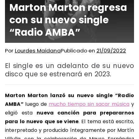
Marton Marton regresa
con su nuevo single
“Radio AMBA”
Por
Lourdes Maidana
Publicado en
21/09/2022
El single es un adelanto de su nuevo
disco que se estrenará en 2023.
Marton Marton lanzó su nuevo single “Radio
AMBA”
luego de
mucho tiempo sin sacar música
y
eligió esta
nueva canción para prepararnos
para lo nuevo que se viene
. El tema está escrito,
interpretado y producido íntegramente por Martín
Villulla, con la colaboración de Mauro Fernández