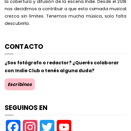
la cobertura y difusión de la escena Indie. Desde el 2018
nos decidimos a contribuir a que esta camada musical
crezca sin límites. Tenemos mucha música, solo falta
descubrirla.
CONTACTO
¿Sos fotógrafo o redactor? ¿Querés colaborar
con Indie Club o tenés alguna duda?
Escribinos
SEGUINOS EN
F
I
T
Y