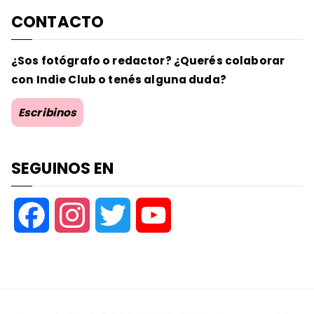
CONTACTO
¿Sos fotógrafo o redactor? ¿Querés colaborar
con Indie Club o tenés alguna duda?
Escribinos
SEGUINOS EN
F
I
T
Y
a
n
w
o
c
s
i
u