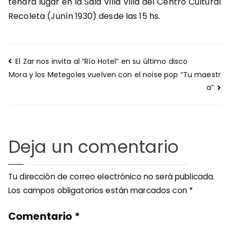
tendrá lugar en la Sala Villa Villa del Centro Cultural
Recoleta (Junín 1930) desde las 15 hs.
Navegación
El Zar nos invita al “Río Hotel” en su último disco
de
Mora y los Metegoles vuelven con el noise pop “Tu maestr
entradas
a”
Deja un comentario
Tu dirección de correo electrónico no será publicada.
Los campos obligatorios están marcados con
*
Comentario
*