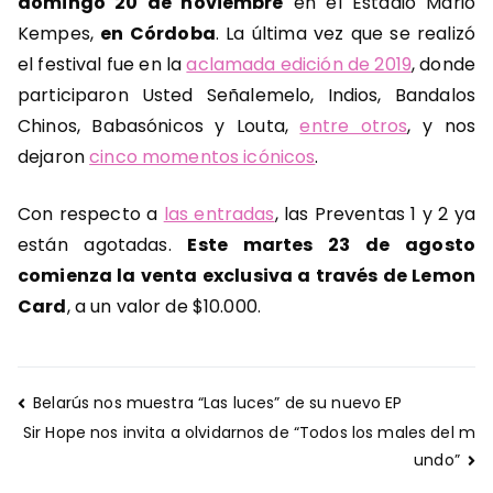
domingo 20 de noviembre
en el Estadio Mario
Kempes,
en Córdoba
. La última vez que se realizó
el festival fue en la
aclamada edición de 2019
, donde
participaron Usted Señalemelo, Indios, Bandalos
Chinos, Babasónicos y Louta,
entre otros
, y nos
dejaron
cinco momentos icónicos
.
Con respecto a
las entradas
, las Preventas 1 y 2 ya
están agotadas.
Este martes 23 de agosto
comienza la venta exclusiva a través de Lemon
Card
, a un valor de $10.000.
Navegación
Belarús nos muestra “Las luces” de su nuevo EP
de
Sir Hope nos invita a olvidarnos de “Todos los males del m
entradas
undo”