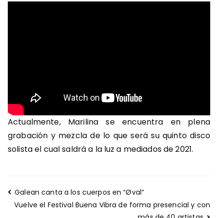
Actualmente, Marilina se encuentra en plena
grabación y mezcla de lo que será su quinto disco
solista el cual saldrá a la luz a mediados de 2021.
Navegación
Galean canta a los cuerpos en “Øval”
de
Vuelve el Festival Buena Vibra de forma presencial y con
más de 40 artistas