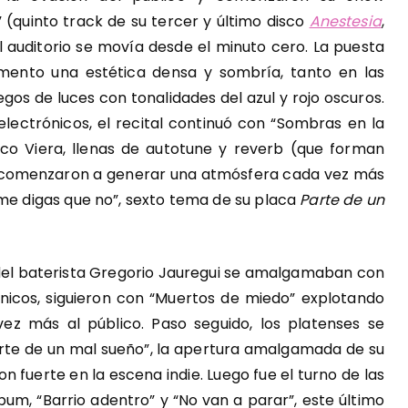
 (quinto track de su tercer y último disco
Anestesia
,
l auditorio se movía desde el minuto cero. La puesta
ento una estética densa y sombría, tanto en las
gos de luces con tonalidades del azul y rojo oscuros.
electrónicos, el recital continuó con “Sombras en la
co Viera, llenas de autotune y reverb (que forman
), comenzaron a generar una atmósfera cada vez más
me digas que no”, sexto tema de su placa
Parte de un
del baterista Gregorio Jauregui se amalgamaban con
rónicos, siguieron con “Muertos de miedo” explotando
vez más al público. Paso seguido, los platenses se
arte de un mal sueño”, la apertura amalgamada de su
n fuerte en la escena indie. Luego fue el turno de las
bum, “Barrio adentro” y “No van a parar”, este último