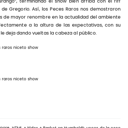
Durango”, terminando el show bien arriba con el riff
r de Gregorio. Así, los Peces Raros nos demostraron
s de mayor renombre en la actualidad del ambiente
rfectamente a la altura de las expectativas, con su
e deja dando vueltas la cabeza al público.
enore
HTML + Nidos + Basket en Humboldt: voces de la esce