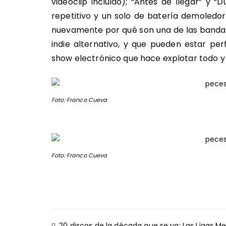
videoclip incluido); “Antes de llegar” y “
repetitivo y un solo de batería demoledo
nuevamente por qué son una de las banda
indie alternativo, y que pueden estar pe
show electrónico que hace explotar todo y l
Foto: Franco Cueva
Foto: Franco Cueva
Navegación
20 discos de la década que se va: Las Ligas M