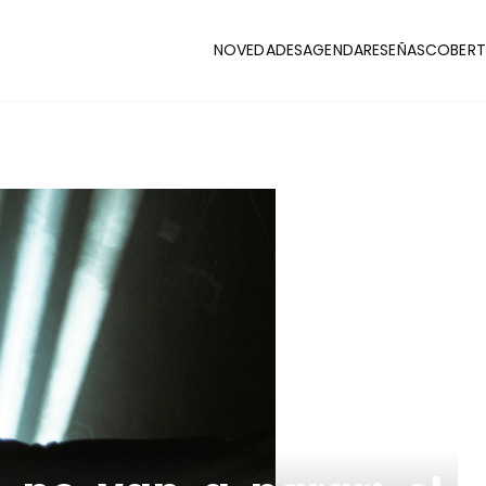
NOVEDADES
AGENDA
RESEÑAS
COBERT
CLUB
stas y coberturas de la escena indie