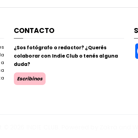
CONTACTO
es
¿Sos fotógrafo o redactor? ¿Querés
la
colaborar con Indie Club o tenés alguna
 a
duda?
ca
ta
Escribinos
t © 2026
INDIE CLUB
. Powered by
Zakra
and
W