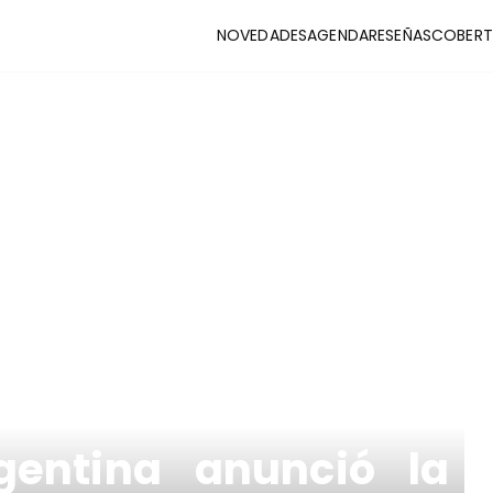
NOVEDADES
AGENDA
RESEÑAS
COBERT
CLUB
stas y coberturas de la escena indie
rgentina anunció la