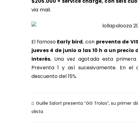
$205.000 + service charge, con seis cuo
via mail.
El famoso
Early bird
, con
preventa de VI
jueves 4 de junio a las 10 h a un precio
interés.
Una vez agotada esta primera 
Preventa 1 y así sucesivamente. En el
descuento del 15%.
Navegación
Guille Salort presenta “GG Trolas”, su primer di
de
olista
entradas