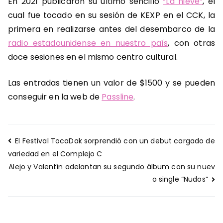
En 2021 publicaron su último sencillo
“La nieve”
, el
cual fue tocado en su sesión de KEXP en el CCK, la
primera en realizarse antes del desembarco de la
radio estadounidense en nuestro país
, con otras
doce sesiones en el mismo centro cultural.
Las entradas tienen un valor de $1500 y se pueden
conseguir en la web de
Passline
.
Navegación
El Festival TocaDak sorprendió con un debut cargado de
de
variedad en el Complejo C
entradas
Alejo y Valentín adelantan su segundo álbum con su nuev
o single “Nudos”