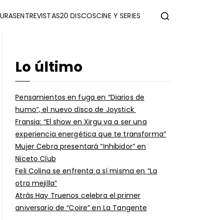
URAS
ENTREVISTAS
20 DISCOS
CINE Y SERIES
Lo último
Pensamientos en fuga en “Diarios de
humo”, el nuevo disco de Joystick
Fransia: “El show en Xirgu va a ser una
experiencia energética que te transforma”
Mujer Cebra presentará “Inhibidor” en
Niceto Club
Feli Colina se enfrenta a sí misma en “La
otra mejilla”
Atrás Hay Truenos celebra el primer
aniversario de “Coire” en La Tangente