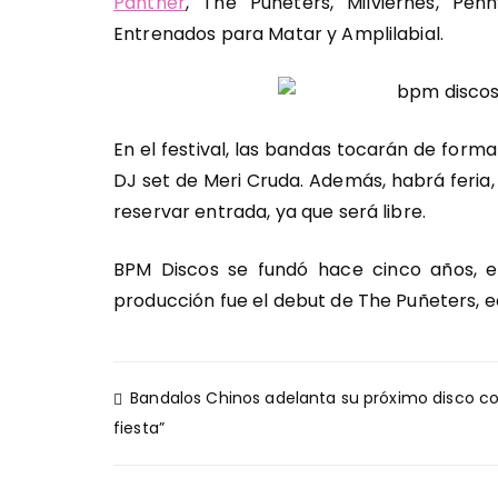
Panther
, The Puñeters, Milviernes, Pen
Entrenados para Matar y Amplilabial.
En el festival, las bandas tocarán de forma
DJ set de Meri Cruda. Además, habrá feria, 
reservar entrada, ya que será libre.
BPM Discos se fundó hace cinco años, en
producción fue el debut de The Puñeters, ed
Navegación
Bandalos Chinos adelanta su próximo disco co
de
fiesta”
entradas