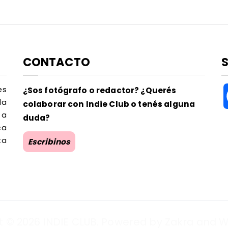
CONTACTO
es
¿Sos fotógrafo o redactor? ¿Querés
la
colaborar con Indie Club o tenés alguna
 a
duda?
ca
ta
Escribinos
t © 2026
INDIE CLUB
. Powered by
Zakra
and
W