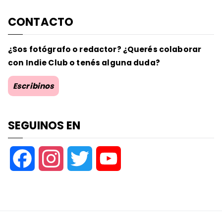
CONTACTO
¿Sos fotógrafo o redactor? ¿Querés colaborar
con Indie Club o tenés alguna duda?
Escribinos
SEGUINOS EN
F
I
T
Y
a
n
w
o
c
s
i
u