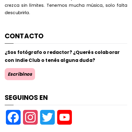
crezca sin límites. Tenemos mucha música, solo falta
descubrirla.
CONTACTO
¿Sos fotógrafo o redactor? ¿Querés colaborar
con Indie Club o tenés alguna duda?
Escribinos
SEGUINOS EN
F
I
T
Y
a
n
w
o