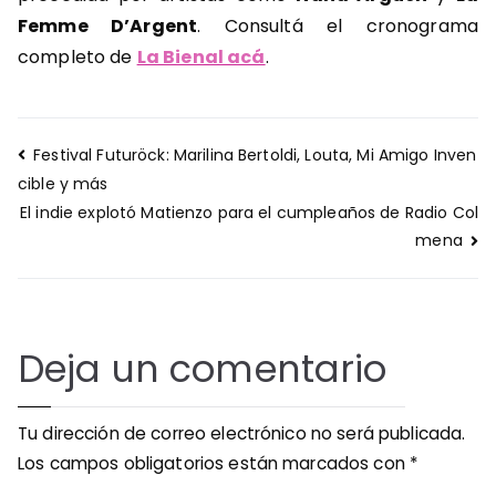
Femme D’Argent
. Consultá el cronograma
completo de
La Bienal acá
.
Navegación
Festival Futuröck: Marilina Bertoldi, Louta, Mi Amigo Inven
de
cible y más
entradas
El indie explotó Matienzo para el cumpleaños de Radio Col
mena
Deja un comentario
Tu dirección de correo electrónico no será publicada.
Los campos obligatorios están marcados con
*