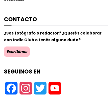
CONTACTO
¿Sos fotógrafo o redactor? ¿Querés colaborar
con Indie Club o tenés alguna duda?
Escribinos
SEGUINOS EN
F
I
T
Y
a
n
w
o