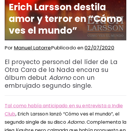
Erich Larsson destila
amor y terror en “Cómo
ves el mundo”
Por
Manuel Latorre
Publicado en
02/07/2020
El proyecto personal del líder de La
Otra Cara de la Nada encara su
álbum debut
Adorno
con un
embrujado segundo single.
Tal como había anticipado en su entrevista a Indie
Club
, Erich Larsson lanzó “Cómo ves el mundo”, el
segundo single de su disco
Adorno.
Complementa la
idea lúgubre pero calmada que había propuesto en