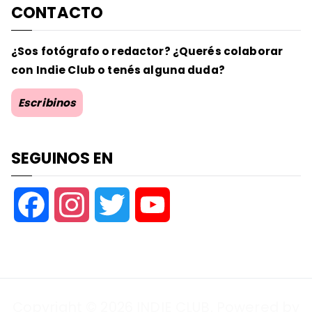
CONTACTO
¿Sos fotógrafo o redactor? ¿Querés colaborar
con Indie Club o tenés alguna duda?
Escribinos
SEGUINOS EN
F
I
T
Y
a
n
w
o
c
s
i
u
Copyright © 2026
INDIE CLUB
. Powered by
e
t
t
T