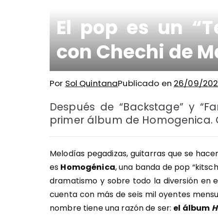
El pop es un “
con Chechi de M
Por
Sol Quintana
Publicado en
26/09/20
Después de “Backstage” y “Fan
primer álbum de Homogenica. G
Melodías pegadizas, guitarras que se hacen
es
Homogénica
, una banda de pop “kitsch 
dramatismo y sobre todo la diversión en el
cuenta con más de seis mil oyentes mensua
nombre tiene una razón de ser:
el álbum
H