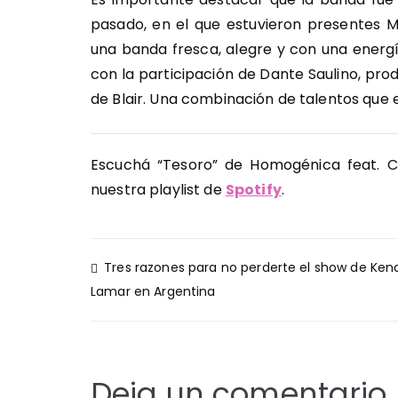
pasado, en el que estuvieron presentes 
una banda fresca, alegre y con una energ
con la participación de Dante Saulino, pro
de Blair. Una combinación de talentos que e
Escuchá “Tesoro” de Homogénica feat. 
nuestra playlist de
Spotify
.
Navegación
Tres razones para no perderte el show de Kend
de
Lamar en Argentina
entradas
Deja un comentario