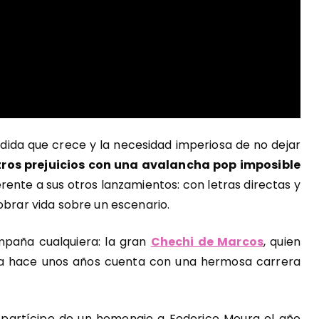
edida que crece y la necesidad imperiosa de no dejar
os prejuicios con una avalancha pop imposible
rente a sus otros lanzamientos: con letras directas y
obrar vida sobre un escenario.
mpaña cualquiera: la gran
Chechi de Marcos
, quien
 ya hace unos años cuenta con una hermosa carrera
 partícipe de un homenaje a Federico Moura el año