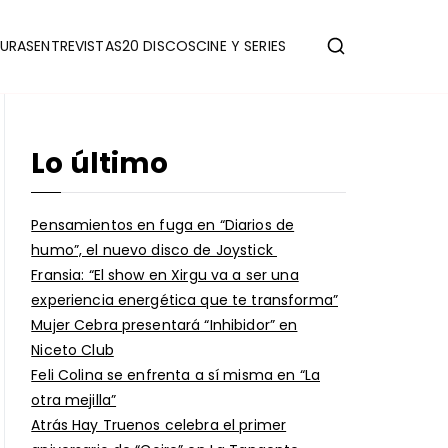
URAS
ENTREVISTAS
20 DISCOS
CINE Y SERIES
Lo último
Pensamientos en fuga en “Diarios de
humo”, el nuevo disco de Joystick
Fransia: “El show en Xirgu va a ser una
experiencia energética que te transforma”
Mujer Cebra presentará “Inhibidor” en
Niceto Club
Feli Colina se enfrenta a sí misma en “La
otra mejilla”
Atrás Hay Truenos celebra el primer