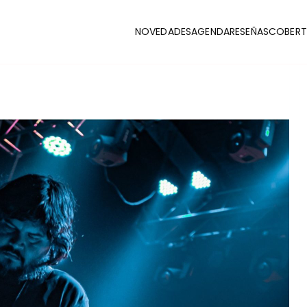
NOVEDADES
AGENDA
RESEÑAS
COBERT
CLUB
stas y coberturas de la escena indie