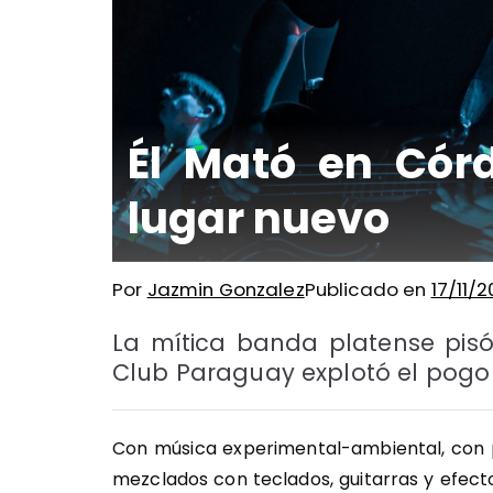
Él Mató en Cór
lugar nuevo
Por
Jazmin Gonzalez
Publicado en
17/11/2
La mítica banda platense pis
Club Paraguay explotó el pogo 
Con música experimental-ambiental, con pá
mezclados con teclados, guitarras y efecto