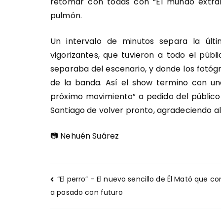
retomar con todas con “El mundo extrañ
pulmón.
Un intervalo de minutos separa la úl
vigorizantes, que tuvieron a todo el públ
separaba del escenario, y donde los fotó
de la banda. Así el show termino con una
próximo movimiento” a pedido del público
Santiago de volver pronto, agradeciendo al
📷 Nehuén Suárez
Navegación
“El perro” – El nuevo sencillo de Él Mató que c
de
a pasado con futuro
entradas