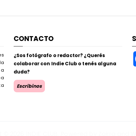
CONTACTO
es
¿Sos fotógrafo o redactor? ¿Querés
la
colaborar con Indie Club o tenés alguna
 a
duda?
ca
ta
Escribinos
t © 2026
INDIE CLUB
. Powered by
Zakra
and
W