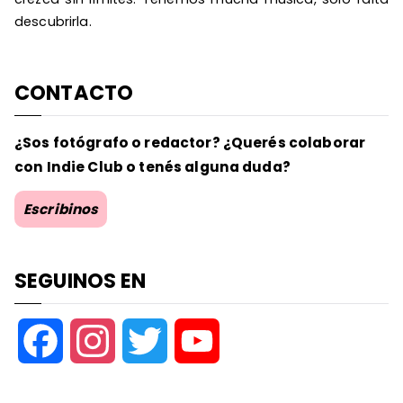
descubrirla.
CONTACTO
¿Sos fotógrafo o redactor? ¿Querés colaborar
con Indie Club o tenés alguna duda?
Escribinos
SEGUINOS EN
F
I
T
Y
a
n
w
o