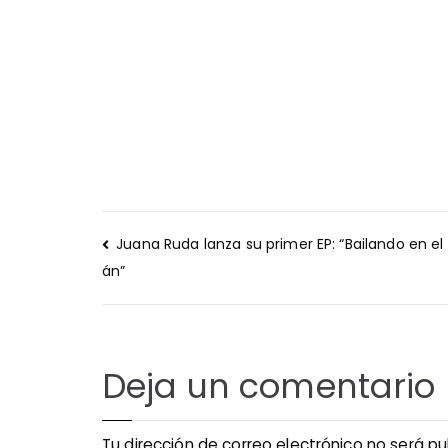
Navegación
Juana Ruda lanza su primer EP: “Bailando en el
de
án”
entradas
Deja un comentario
Tu dirección de correo electrónico no será pu