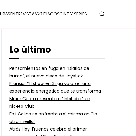
URAS
ENTREVISTAS
20 DISCOS
CINE Y SERIES
Lo último
Pensamientos en fuga en “Diarios de
humo”, el nuevo disco de Joystick
Fransia: “El show en Xirgu va a ser una
experiencia energética que te transforma”
Mujer Cebra presentará “Inhibidor” en
Niceto Club
Feli Colina se enfrenta a sí misma en “La
otra mejilla”
Atrás Hay Truenos celebra el primer