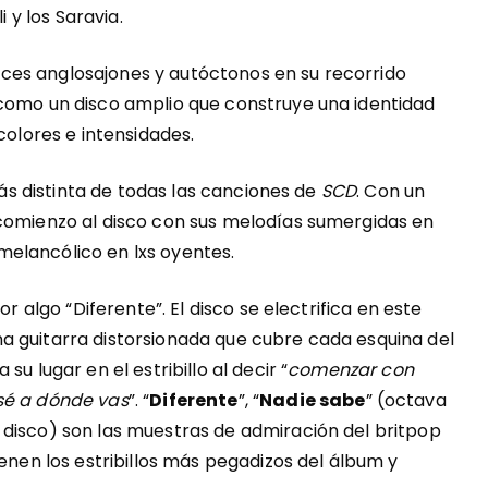
i y los Saravia.
ces anglosajones y autóctonos en su recorrido
como un disco amplio que construye una identidad
colores e intensidades.
 más distinta de todas las canciones de
SCD
. Con un
 comienzo al disco con sus melodías sumergidas en
elancólico en lxs oyentes.
or algo “Diferente”. El disco se electrifica en este
a guitarra distorsionada que cubre cada esquina del
u lugar en el estribillo al decir “
comenzar con
sé a dónde vas
”. “
Diferente
”, “
Nadie sabe
” (octava
 disco) son las muestras de admiración del britpop
ienen los estribillos más pegadizos del álbum y