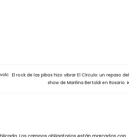
 volc
El rock de las pibas hizo vibrar El Círculo: un repaso del
show de Marilina Bertoldi en Rosario
blicada.
Los campos obligatorios están marcados con