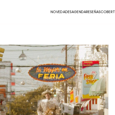
NOVEDADES
AGENDA
RESEÑAS
COBERT
CLUB
stas y coberturas de la escena indie