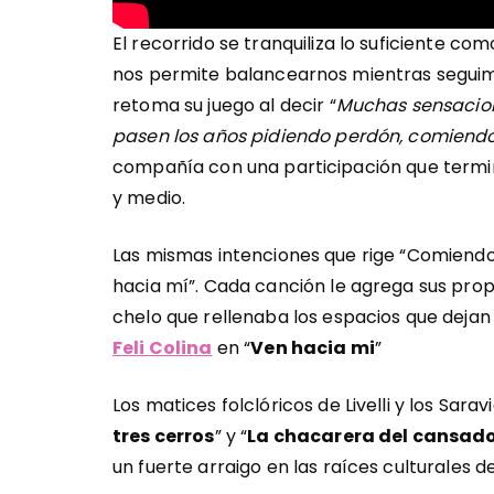
El recorrido se tranquiliza lo suficiente co
nos permite balancearnos mientras seguimos
retoma su juego al decir “
Muchas sensacion
pasen los años pidiendo perdón, comiend
compañía con una participación que term
y medio.
Las mismas intenciones que rige “Comiendo
hacia mí”. Cada canción le agrega sus pr
chelo que rellenaba los espacios que dejan 
Feli Colina
en “
Ven hacia mi
”
Los matices folclóricos de Livelli y los Sara
tres cerros
” y “
La chacarera del cansad
un fuerte arraigo en las raíces culturales de